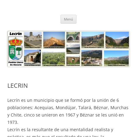
Saltar
al
contenido
LECRIN Y SUS PUEBLOS-
Menú
LECRIN
Lecrín es un municipio que se formó por la unión de 6
poblaciones: Acequias, Mondújar, Talará, Béznar, Murchas
y Chite, cinco se unieron en 1967 y Béznar se les unió en
1973.
Lecrín es la resultante de una mentalidad realista y
práctica, es más que el resultado de una ley, la